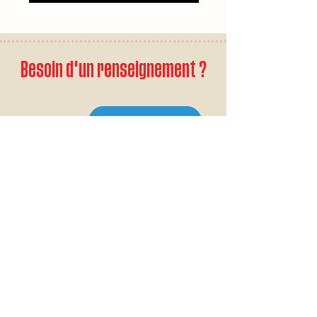
Besoin d'un renseignement ?
CONTACTEZ-NOUS
34 Rue Philippe II
L-2340 Luxembourg
(+352) 26 74 75 05