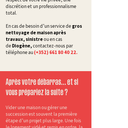
discrétion et un professionnalisme
total.
En cas de besoin d’un service de
gros
nettoyage de maison après
travaux, sinistre
ou en cas
de
Diogène,
contactez-nous par
téléphone au
(+352) 661 80 40 22.
Après votre débarras… et si
vous prépariez la suite ?
Vider une maison ou gérer une
succession est souvent la première
étape d’un projet plus large. Une fois
le logement vidé et remis en ordre, la