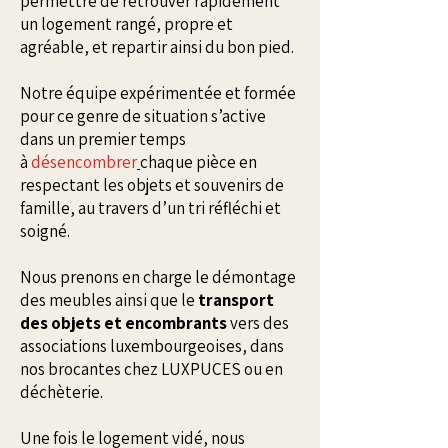
permettre de retrouver rapidement
un logement rangé, propre et
agréable, et repartir ainsi du bon pied.
​Notre équipe expérimentée et formée
pour ce genre de situation s’active
dans un premier temps
à
désencombrer
chaque pièce
en
respectant les objets et souvenirs de
famille, au travers d’un tri réfléchi et
soigné.
​Nous prenons en charge le démontage
des meubles ainsi que le
transport
des objets et encombrants
vers des
associations luxembourgeoises, dans
nos brocantes chez LUXPUCES ou en
déchèterie.
​Une fois le logement vidé, nous