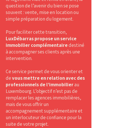
question de l’avenir du bien se pose
souvent : vente, mise en location ou
simple préparation du logement.
Pour faciliter cette transition,
LuxDébarras propose un service
immobilier complémentaire
destiné
à accompagner ses clients après une
intervention.
Ce service permet de vous orienter et
de
vous mettre en relation avec des
professionnels de l’immobilier
au
Luxembourg. L’objectif n’est pas de
remplacer les agences immobilières,
mais de vous offrir un
accompagnement supplémentaire et
un interlocuteur de confiance pour la
suite de votre projet.