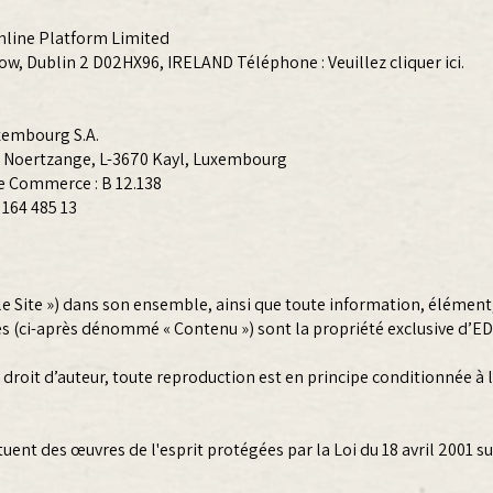
Online Platform Limited
 Row, Dublin 2 D02HX96, IRELAND Téléphone : Veuillez cliquer
ici.
xembourg S.A.
 de Noertzange, L-3670 Kayl, Luxembourg
e Commerce : B 12.138
164 485 13
 le Site ») dans son ensemble, ainsi que toute information, élément
es (ci-après dénommé « Contenu ») sont la propriété exclusive d’ED
droit d’auteur, toute reproduction est en principe conditionnée à 
nt des œuvres de l'esprit protégées par la Loi du 18 avril 2001 sur 