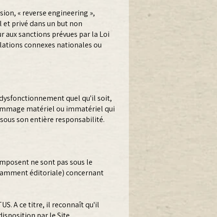
ion, « reverse engineering »,
 et privé dans un but non
r aux sanctions prévues par la Loi
gislations connexes nationales ou
dysfonctionnement quel qu'il soit,
 dommage matériel ou immatériel qui
t sous son entière responsabilité.
composent ne sont pas sous le
otamment éditoriale) concernant
. A ce titre, il reconnaît qu'il
isposition par le Site.