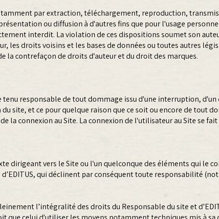
 notamment par extraction, téléchargement, reproduction, transmiss
ésentation ou diffusion à d'autres fins que pour l'usage personnel
ctement interdit. La violation de ces dispositions soumet son auteu
teur, les droits voisins et les bases de données ou toutes autres lé
 la contrefaçon de droits d'auteur et du droit des marques.
e tenu responsable de tout dommage issu d'une interruption, d'un 
n du site, et ce pour quelque raison que ce soit ou encore de tout
e la connexion au Site. La connexion de l'utilisateur au Site se fai
exte dirigeant vers le Site ou l'un quelconque des éléments qui le 
u d’EDITUS, qui déclinent par conséquent toute responsabilité (n
einement l’intégralité des droits du Responsable du site et d’EDITUS
oit que celui d'utiliser les moyens notamment techniques mis à sa d