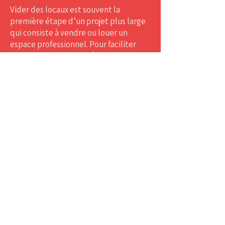
Vider des locaux est souvent la
première étape d’un projet plus large
qui consiste à vendre ou louer un
espace professionnel. ​Pour faciliter
cette transition,
LuxDébarras
propose un service immobilier
complémentaire
destiné à
accompagner ses clients après une
intervention.
Ce service permet de vous orienter et
de
vous mettre en relation avec des
professionnels de l’immobilier
au
Luxembourg. L’objectif n’est pas de
remplacer les agences immobilières,
mais de vous offrir un
accompagnement supplémentaire et
un interlocuteur de confiance pour la
suite de votre projet.