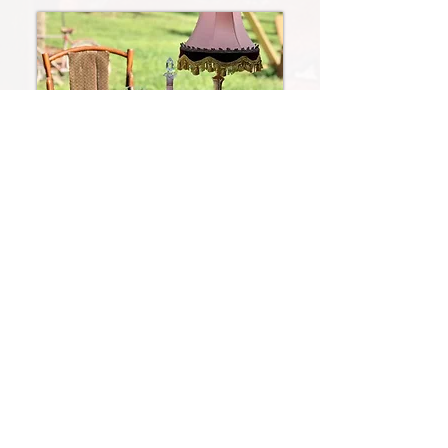
LuxEvent
Sie haben sich an LuxDébarras
gewandt...