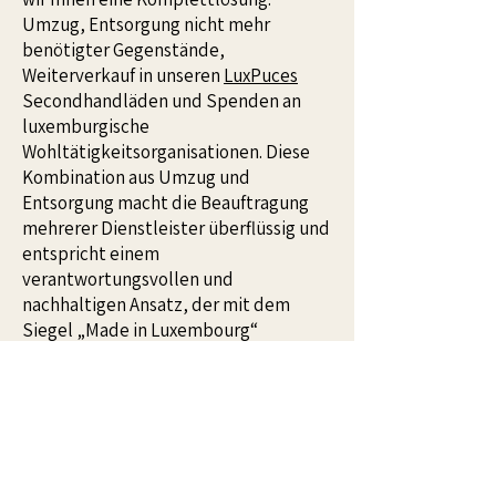
Umzug, Entsorgung nicht mehr
benötigter Gegenstände,
Weiterverkauf in unseren
LuxPuces
Secondhandläden und Spenden an
luxemburgische
Wohltätigkeitsorganisationen. Diese
Kombination aus Umzug und
Entsorgung macht die Beauftragung
mehrerer Dienstleister überflüssig und
entspricht einem
verantwortungsvollen und
nachhaltigen Ansatz, der mit dem
Siegel „Made in Luxembourg“
ausgezeichnet wurde. Ob Sie innerhalb
der Stadt Luxemburg, in den Süden
des Landes oder in die Region Clervaux
und Wiltz umziehen – fordern Sie Ihr
kostenloses Angebot an: Wir erstellen
Ihnen ein individuelles Angebot, das