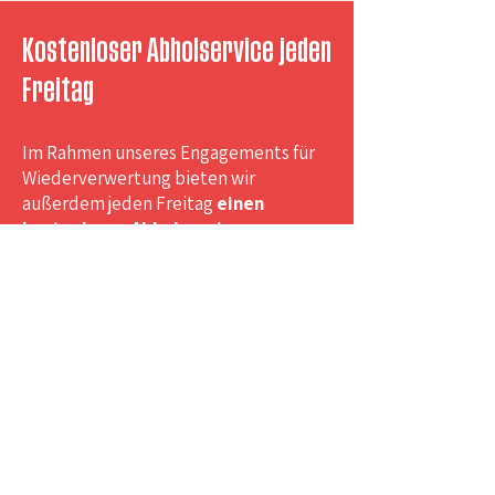
Kostenloser Abholservice jeden
Freitag
Im Rahmen unseres Engagements für
Wiederverwertung bieten wir
außerdem jeden Freitag
einen
kostenlosen Abholservice
an.
Dieser Service ermöglicht die
Sammlung verschiedener
Gegenstände wie
Kleidung,
Alltagsobjekte
oder
kleiner
Möbelstücke.
So können diese
Gegenstände wiederverwendet,
sortiert und aufgewertet werden,
anstatt entsorgt zu werden.