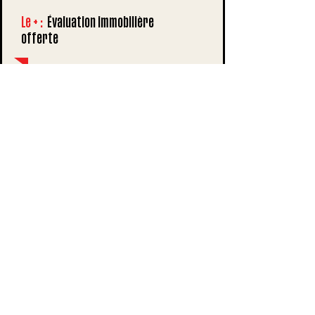
Le +
:
É
valuation immobilière
offerte
Un service complémentaire, pensé
pour simplifier votre projet
Le service immobilier LuxDébarras ne
remplace pas les agences immobilières
: il s’agit avant tout d’un service
complémentaire, proposé
exclusivement aux clients ayant déjà
fait appel à nos prestations de débarras
ou de déménagement.